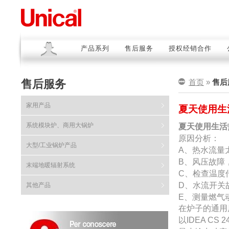
产品系列
售后服务
授权经销合作
售后服务
首页
»
售后
家用产品
夏天使用生
系统模块炉、商用大锅炉
夏天使用生活
原因分析：
大型/工业锅炉产品
A
、热水流量
B
、风压故障
末端地暖辐射系统
C
、检查温度
D
、水流开关
其他产品
E
、测量燃气
在炉子的通用
IDEA CS 2
以