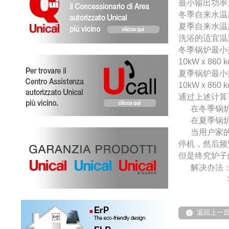
最小输出功率
冬季自来水温
夏季自来水温
洗浴的适宜温
冬季锅炉最小
10kW x 860 kc
夏季锅炉最小
10kW x 860 kc
通过上述计算
在冬季锅
在夏季锅
当用户家
停机，然后频
但是终究炉子
解决办法
返回上一