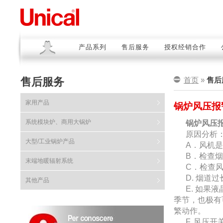
产品系列
售后服务
授权经销合作
售后服务
首页
»
售后
家用产品
锅炉风压报
系统模块炉、商用大锅炉
锅炉风压
原因分析
大型/工业锅炉产品
A
．风机是
B
．检查烟
末端地暖辐射系统
C
．检查
D.
烟道过
其他产品
E.
如果液
季节，也极有
繁动作。
F.
风压开